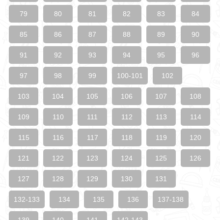
79
80
81
82
83
84
85
86
87
88
89
90
91
92
93
94
95
96
97
98
99
100-101
102
103
104
105
106
107
108
109
110
111
112
113
114
115
116
117
118
119
120
121
122
123
124
125
126
127
128
129
130
131
132-133
134
135
136
137-138
139
140
141
142-143