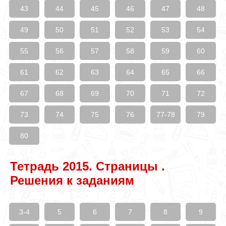
43
44
45
46
47
48
49
50
51
52
53
54
55
56
57
58
59
60
61
62
63
64
65
66
67
68
69
70
71
72
73
74
75
76
77-78
79
80
Тетрадь 2015. Страницы .
Решения к заданиям
3-4
5
6
7
8
9