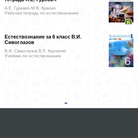
А.Е. Гуревич М.В. Красно
Рабочая тетрадь
по естествознанию
Естествознание за 6 класс В.И.
Сивоглазов
В.И. Сивоглазов В.Л. Акуленко
Учебник
по естествознанию
© gdzotputina.net 2026