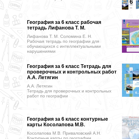
География за 6 класс рабочая
тетрадь Лифанова Т. М.
Лифанова Т. М. Соломина Е. Н.
Рабочая тетрадь
по географии для
обучающихся с интеллектуальными
нарушениями
География за 6 класс Тетрадь для
проверочных и контрольных работ
А.А. Летягин
А.А. Летягин
Тетрадь для проверочных и контрольных
работ
по географии
География за 6 класс контурные
карты Косолапова М.В.
Косолапова М.В. Приваловский А.Н.
Контурные карты
по географии