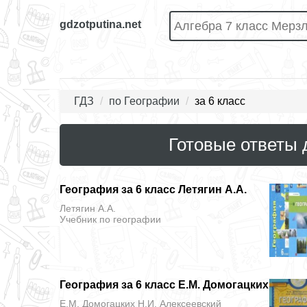
gdzotputina.net
ГДЗ
по Географии
за 6 класс
Готовые ответы 
География за 6 класс Летягин А.А.
Летягин А.А.
Учебник
по географии
География за 6 класс Е.М. Домогацких
Е.М. Домогацких Н.И. Алексеевский