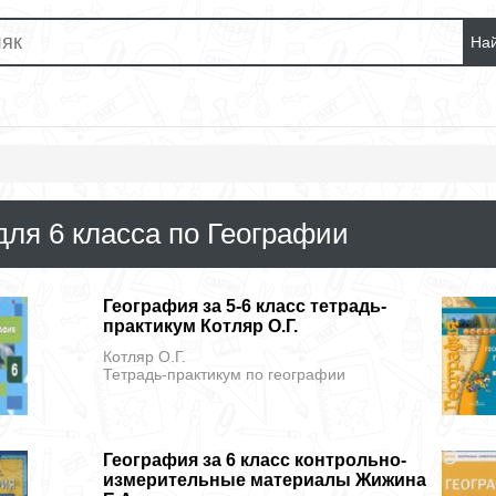
На
для 6 класса по Географии
География за 5-6 класс тетрадь-
практикум Котляр О.Г.
Котляр О.Г.
Тетрадь-практикум
по географии
География за 6 класс контрольно-
измерительные материалы Жижина