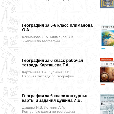
География за 5-6 класс Климанова
О.А.
Климанова О.А. Климанов В.В.
Учебник
по географии
География за 6 класс рабочая
тетрадь Карташева Т.А.
Карташева Т.А. Курчина С.В.
Рабочая тетрадь
по географии
География за 6 класс контурные
карты и задания Душина И.В.
Душина И.В. Летягин А.А.
Контурные карты
по географии