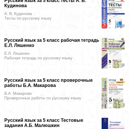
Русский язык за 5 класс тесты А. В.
Кудинова
А. В. Кудинова
Тесты
по русскому языку
Русский язык за 5 класс рабочая тетрадь
Е.Л. Ляшенко
Е.Л. Ляшенко
Рабочая тетрадь
по русскому языку
Русский язык за 5 класс проверочные
работы Б.А. Макарова
Б.А. Макарова
Проверочные работы
по русскому языку
Русский язык за 5 класс Тестовые
задания А.Б. Малюшкин