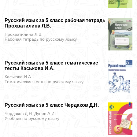
Русский язык за 5 класс рабочая тетрадь
Прохватилина Л.В.
Прохватилина Л.В.
Рабочая тетрадь
по русскому языку
Русский язык за 5 класс тематические
тесты Каськова И.А.
Каськова И.А.
Тематические тесты
по русскому языку
Русский язык за 5 класс Чердаков Д.Н.
Чердаков Д.Н. Дунев А.И.
Учебник
по русскому языку