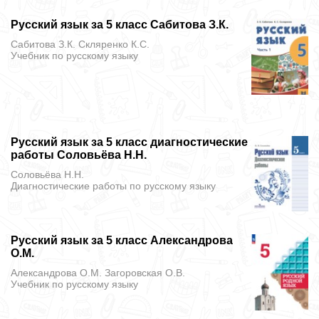
Русский язык за 5 класс Сабитова З.К.
Сабитова З.К. Скляренко К.С.
Учебник
по русскому языку
Русский язык за 5 класс диагностические
работы Соловьёва Н.Н.
Соловьёва Н.Н.
Диагностические работы
по русскому языку
Русский язык за 5 класс Александрова
О.М.
Александрова О.М. Загоровская О.В.
Учебник
по русскому языку