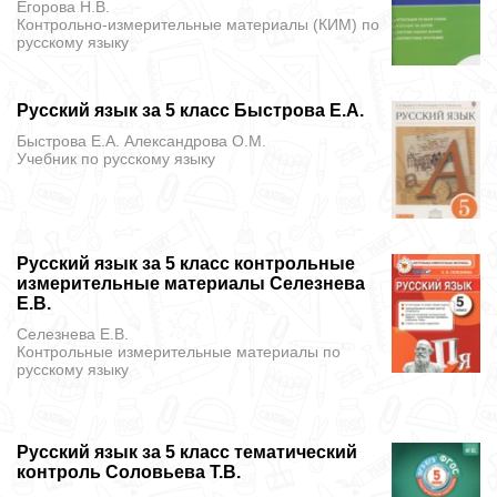
Егорова Н.В.
Контрольно-измерительные материалы (КИМ)
по
русскому языку
Русский язык за 5 класс Быстрова Е.А.
Быстрова Е.А. Александрова О.М.
Учебник
по русскому языку
Русский язык за 5 класс контрольные
измерительные материалы Селезнева
Е.В.
Селезнева Е.В.
Контрольные измерительные материалы
по
русскому языку
Русский язык за 5 класс тематический
контроль Соловьева Т.В.