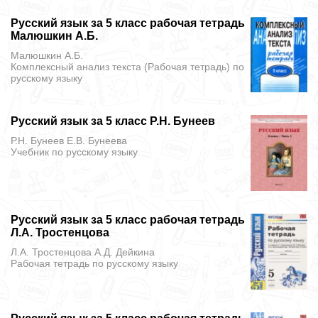
Русский язык за 5 класс рабочая тетрадь
Малюшкин А.Б.
Малюшкин А.Б.
Комплексный анализ текста (Рабочая тетрадь)
по
русскому языку
Русский язык за 5 класс Р.Н. Бунеев
Р.Н. Бунеев Е.В. Бунеева
Учебник
по русскому языку
Русский язык за 5 класс рабочая тетрадь
Л.А. Тростенцова
Л.А. Тростенцова А.Д. Дейкина
Рабочая тетрадь
по русскому языку