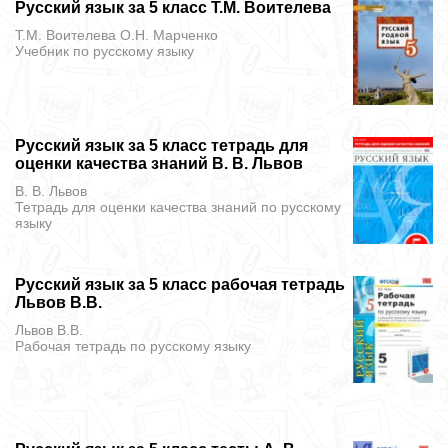
Русский язык за 5 класс Т.М. Воителева
Т.М. Воителева О.Н. Марченко
Учебник
по русскому языку
Русский язык за 5 класс тетрадь для
оценки качества знаний В. В. Львов
В. В. Львов
Тетрадь для оценки качества знаний
по русскому
языку
Русский язык за 5 класс рабочая тетрадь
Львов В.В.
Львов В.В.
Рабочая тетрадь
по русскому языку