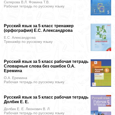
Склярова В.Л. Фомина Т.В.
Рабочая тетрадь
по русскому языку
Русский язык за 5 класс тренажер
(орфография) Е.С. Александрова
Е.С. Александрова
Тренажёр
по русскому языку
Русский язык за 5 класс рабочая тетрадь
Словарные слова без ошибок О.А.
Еремина
О.А. Еремина
Рабочая тетрадь
по русскому языку
Русский язык за 5 класс рабочая тетрадь
Долбик Е. Е.
Долбик Е. Е. Леонович В. Л.
Рабочая тетрадь
по русскому языку