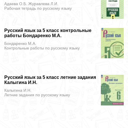
Адаева О.Б. Журавлева Л.И.
Рабочая тетрадь
по русскому языку
Русский язык за 5 класс контрольные
работы Бондаренко М.А.
Бондаренко М.А.
Контрольные работы
по русскому языку
Русский язык за 5 класс летние задания
Калыгина И.Н.
Калыгина И.Н.
Летние задания
по русскому языку