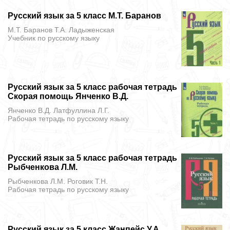
Русский язык за 5 класс М.Т. Баранов
М.Т. Баранов Т.А. Ладыженская
Учебник
по русскому языку
Русский язык за 5 класс рабочая тетрадь
Скорая помощь Янченко В.Д.
Янченко В.Д. Латфуллина Л.Г.
Рабочая тетрадь
по русскому языку
Русский язык за 5 класс рабочая тетрадь
Рыбченкова Л.М.
Рыбченкова Л.М. Роговик Т.Н.
Рабочая тетрадь
по русскому языку
Русский язык за 5 класс Жанпейс У.А.