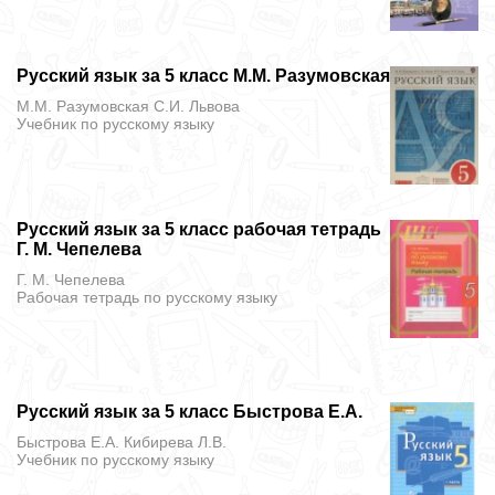
Русский язык за 5 класс М.М. Разумовская
М.М. Разумовская С.И. Львова
Учебник
по русскому языку
Русский язык за 5 класс рабочая тетрадь
Г. М. Чепелева
Г. М. Чепелева
Рабочая тетрадь
по русскому языку
Русский язык за 5 класс Быстрова Е.А.
Быстрова Е.А. Кибирева Л.В.
Учебник
по русскому языку