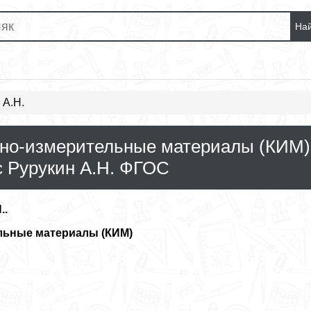
На
 А.Н.
ьно-измерительные материалы (КИМ)
с Рурукин А.Н. ФГОС
..
льные материалы (КИМ)