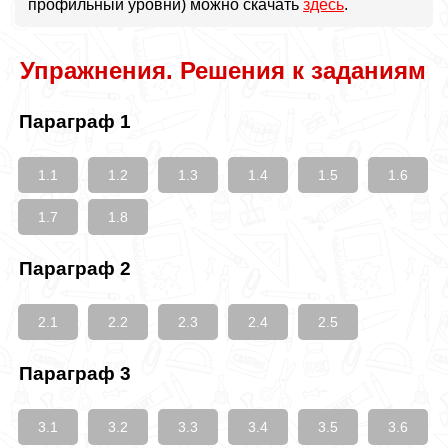
профильный уровни) можно скачать
здесь
.
Упражнения. Решения к заданиям
Параграф 1
1.1
1.2
1.3
1.4
1.5
1.6
1.7
1.8
Параграф 2
2.1
2.2
2.3
2.4
2.5
Параграф 3
3.1
3.2
3.3
3.4
3.5
3.6