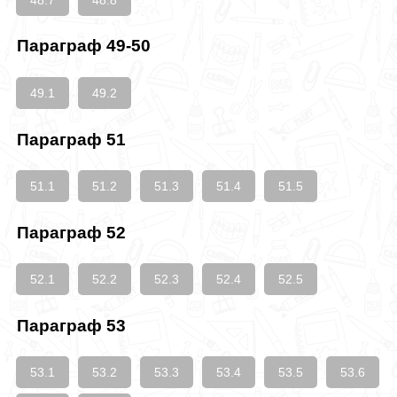
Параграф 49-50
49.1
49.2
Параграф 51
51.1
51.2
51.3
51.4
51.5
Параграф 52
52.1
52.2
52.3
52.4
52.5
Параграф 53
53.1
53.2
53.3
53.4
53.5
53.6