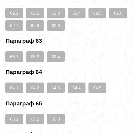
62.1
62.2
62.3
62.4
62.5
62.6
62.7
62.8
62.9
Параграф 63
63.1
63.2
63.4
Параграф 64
64.1
64.2
64.3
64.4
64.5
Параграф 65
65.1
65.2
65.3