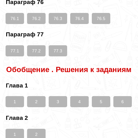
Параграф 76
76.1
76.2
76.3
76.4
76.5
Параграф 77
77.1
77.2
77.3
Обобщение . Решения к заданиям
Глава 1
1
2
3
4
5
6
Глава 2
1
2