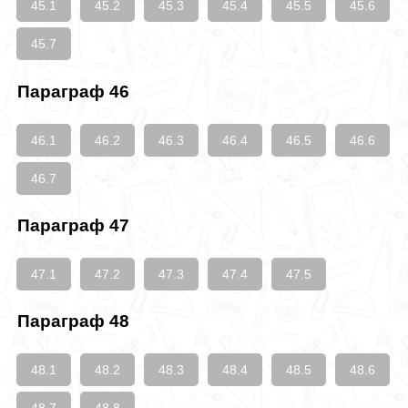
45.1
45.2
45.3
45.4
45.5
45.6
45.7
Параграф 46
46.1
46.2
46.3
46.4
46.5
46.6
46.7
Параграф 47
47.1
47.2
47.3
47.4
47.5
Параграф 48
48.1
48.2
48.3
48.4
48.5
48.6
48.7
48.8