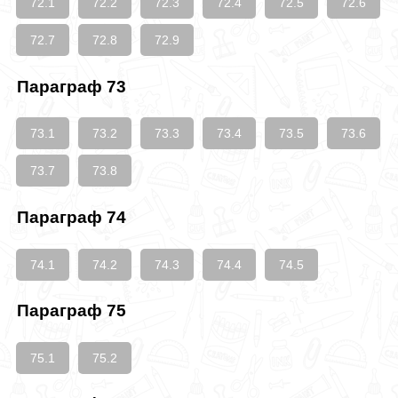
72.1
72.2
72.3
72.4
72.5
72.6
72.7
72.8
72.9
Параграф 73
73.1
73.2
73.3
73.4
73.5
73.6
73.7
73.8
Параграф 74
74.1
74.2
74.3
74.4
74.5
Параграф 75
75.1
75.2