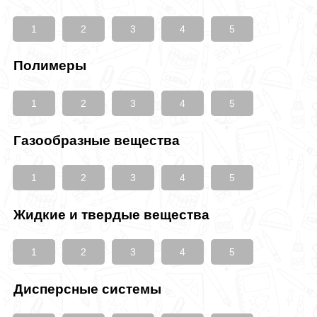
1
2
3
4
5
Полимеры
1
2
3
4
5
Газообразные вещества
1
2
3
4
5
Жидкие и твердые вещества
1
2
3
4
5
Дисперсные системы