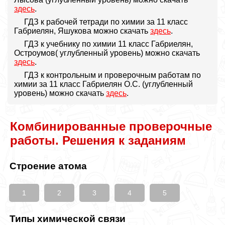
здесь
.
ГДЗ к рабочей тетради по химии за 11 класс
Габриелян, Яшукова можно скачать
здесь
.
ГДЗ к учебнику по химии 11 класс Габриелян,
Остроумов( углубленный уровень) можно скачать
здесь
.
ГДЗ к контрольным и проверочным работам по
химии за 11 класс Габриелян О.С. (углубленный
уровень) можно скачать
здесь
.
Комбинированные проверочные
работы. Решения к заданиям
Строение атома
1
2
3
4
5
Типы химической связи