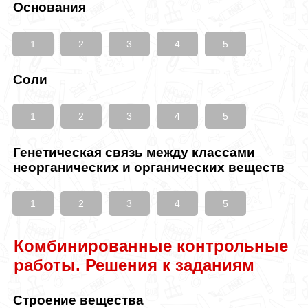
Основания
1
2
3
4
5
Соли
1
2
3
4
5
Генетическая связь между классами
неорганических и органических веществ
1
2
3
4
5
Комбинированные контрольные
работы. Решения к заданиям
Строение вещества