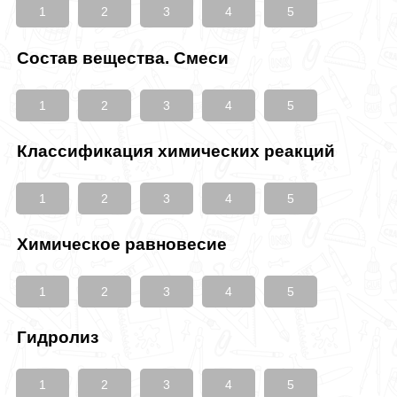
1
2
3
4
5
Состав вещества. Смеси
1
2
3
4
5
Классификация химических реакций
1
2
3
4
5
Химическое равновесие
1
2
3
4
5
Гидролиз
1
2
3
4
5