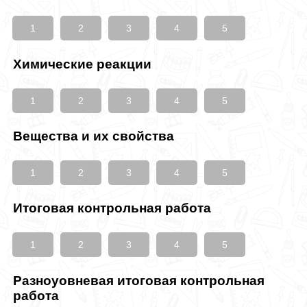
1
2
3
4
5
Химические реакции
1
2
3
4
5
Вещества и их свойства
1
2
3
4
5
Итоговая контрольная работа
1
2
3
4
5
Разноуовневая итоговая контрольная
работа