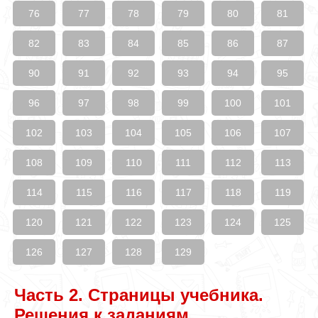
76
77
78
79
80
81
82
83
84
85
86
87
90
91
92
93
94
95
96
97
98
99
100
101
102
103
104
105
106
107
108
109
110
111
112
113
114
115
116
117
118
119
120
121
122
123
124
125
126
127
128
129
Часть 2. Страницы учебника.
Решения к заданиям