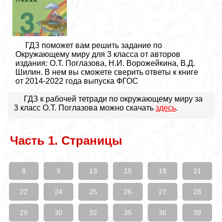
ГДЗ поможет вам решить задание по
Окружающему миру для 3 класса от авторов
издания: О.Т. Поглазова, Н.И. Ворожейкина, В.Д.
Шилин. В нем вы сможете сверить ответы к книге
от 2014-2022 года выпуска ФГОС
ГДЗ к рабочей тетради по окружающему миру за
3 класс О.Т. Поглазова можно скачать
здесь
.
Часть 1. Страницы
8
9
13
15
18
21
22
24
25
26
27
28
29
30
32
35
36
39