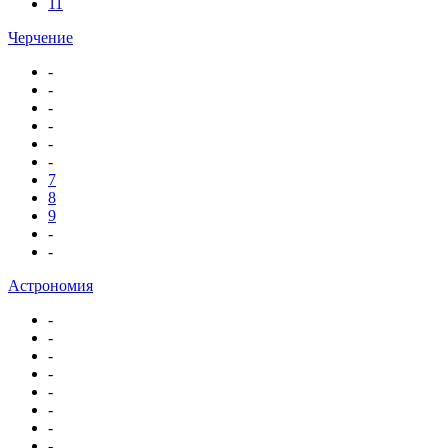
11
Черчение
-
-
-
-
-
-
7
8
9
-
-
Астрономия
-
-
-
-
-
-
-
-