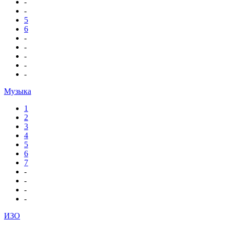
-
-
5
6
-
-
-
-
-
Музыка
1
2
3
4
5
6
7
-
-
-
-
ИЗО