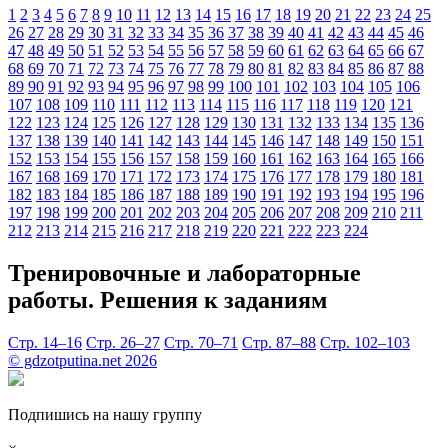
1
2
3
4
5
6
7
8
9
10
11
12
13
14
15
16
17
18
19
20
21
22
23
24
25
26
27
28
29
30
31
32
33
34
35
36
37
38
39
40
41
42
43
44
45
46
47
48
49
50
51
52
53
54
55
56
57
58
59
60
61
62
63
64
65
66
67
68
69
70
71
72
73
74
75
76
77
78
79
80
81
82
83
84
85
86
87
88
89
90
91
92
93
94
95
96
97
98
99
100
101
102
103
104
105
106
107
108
109
110
111
112
113
114
115
116
117
118
119
120
121
122
123
124
125
126
127
128
129
130
131
132
133
134
135
136
137
138
139
140
141
142
143
144
145
146
147
148
149
150
151
152
153
154
155
156
157
158
159
160
161
162
163
164
165
166
167
168
169
170
171
172
173
174
175
176
177
178
179
180
181
182
183
184
185
186
187
188
189
190
191
192
193
194
195
196
197
198
199
200
201
202
203
204
205
206
207
208
209
210
211
212
213
214
215
216
217
218
219
220
221
222
223
224
Тренировочные и лабораторные
работы. Решения к заданиям
Стр. 14–16
Стр. 26–27
Стр. 70–71
Стр. 87–88
Стр. 102–103
© gdzotputina.net 2026
Подпишись на нашу группу