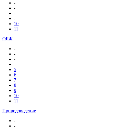
-
-
-
-
10
11
ОБЖ
-
-
-
-
5
6
7
8
9
10
11
Природоведение
-
-