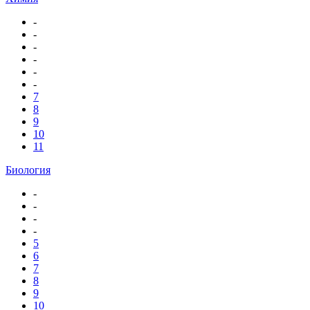
-
-
-
-
-
-
7
8
9
10
11
Биология
-
-
-
-
5
6
7
8
9
10