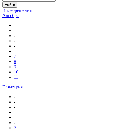
Найти
Видеорешения
Алгебра
-
-
-
-
-
-
7
8
9
10
11
Геометрия
-
-
-
-
-
-
7