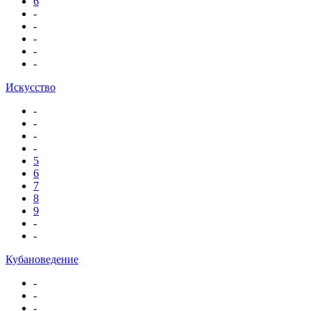
6
-
-
-
-
-
Искусство
-
-
-
-
5
6
7
8
9
-
-
Кубановедение
-
-
-