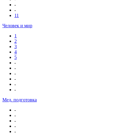
-
-
11
Человек и мир
1
2
3
4
5
-
-
-
-
-
-
Мед. подготовка
-
-
-
-
-