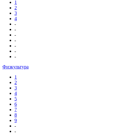
1
2
3
4
-
-
-
-
-
-
-
Физкультура
1
2
3
4
5
6
7
8
9
-
-