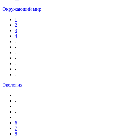
Окружающий мир
1
2
3
4
-
-
-
-
-
-
-
Экология
-
-
-
-
-
6
7
8