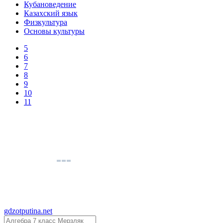
Кубановедение
Казахский язык
Физкультура
Основы культуры
5
6
7
8
9
10
11
gdzotputina.net