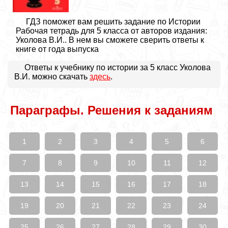
ГДЗ поможет вам решить задание по Истории
Рабочая тетрадь для 5 класса от авторов издания:
Уколова В.И.. В нем вы сможете сверить ответы к
книге от года выпуска
Ответы к учебнику по истории за 5 класс Уколова
В.И. можно скачать
здесь
.
Параграфы. Решения к заданиям
1
2
3
4
5
6
7
8
9
10
11
12
13
14
15
16
17
18
19
20
21
22
23
24
25
26
27
28
29
30