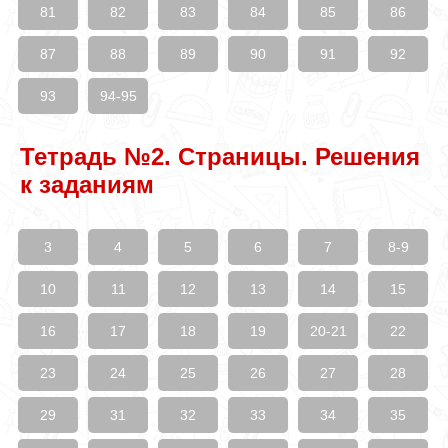
81
82
83
84
85
86
87
88
89
90
91
92
93
94-95
Тетрадь №2. Страницы. Решения
к заданиям
3
4
5
6
7
8-9
10
11
12
13
14
15
16
17
18
19
20-21
22
23
24
25
26
27
28
29
31
32
33
34
35