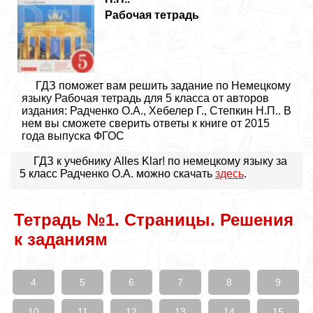
Рабочая тетрадь
ГДЗ поможет вам решить задание по Немецкому
языку Рабочая тетрадь для 5 класса от авторов
издания: Радченко О.А., Хебелер Г., Степкин Н.П.. В
нем вы сможете сверить ответы к книге от 2015
года выпуска ФГОС
ГДЗ к учебнику Alles Klar! по немецкому языку за
5 класс Радченко О.А. можно скачать
здесь
.
Тетрадь №1. Страницы. Решения
к заданиям
4
5
6
7
8
9
10
11
12
13
14
15