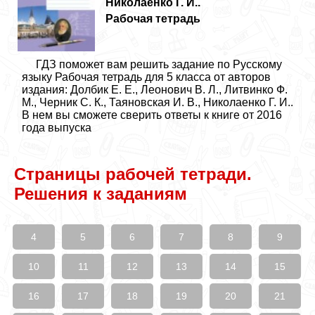
Николаенко Г. И..
Рабочая тетрадь
ГДЗ поможет вам решить задание по Русскому
языку Рабочая тетрадь для 5 класса от авторов
издания: Долбик Е. Е., Леонович В. Л., Литвинко Ф.
М., Черник С. К., Таяновская И. В., Николаенко Г. И..
В нем вы сможете сверить ответы к книге от 2016
года выпуска
Страницы рабочей тетради.
Решения к заданиям
4
5
6
7
8
9
10
11
12
13
14
15
16
17
18
19
20
21