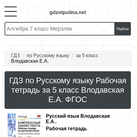
gdzotputina.net
Найти
ГДЗ
по Русскому языку
за 5 класс
Влодавская Е.А.
ГДЗ по Русскому языку Рабочая
тетрадь за 5 класс Влодавская
Е.А. ФГОС
Русский язык
Влодавская
Е.А..
Рабочая тетрадь