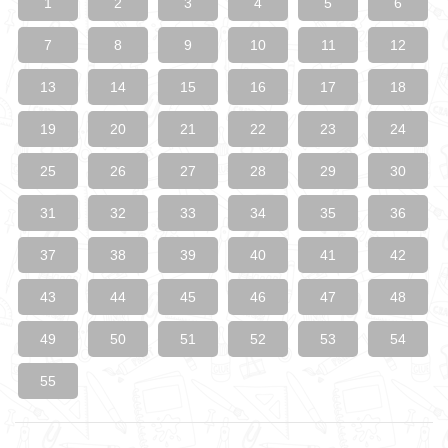
1
2
3
4
5
6
7
8
9
10
11
12
13
14
15
16
17
18
19
20
21
22
23
24
25
26
27
28
29
30
31
32
33
34
35
36
37
38
39
40
41
42
43
44
45
46
47
48
49
50
51
52
53
54
55