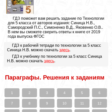
ГДЗ поможет вам решить задание по Технологии
для 5 класса от авторов издания: Синица Н.В.,
Самородский П.С., Симоненко В.Д., Яковенко О.В..
В нем вы сможете сверить ответы к книге от 2019
года выпуска ФГОС
ГДЗ к рабочей тетради по технологии за 5 класс
Синица Н.В. можно скачать
здесь
.
ГДЗ к учебнику по технологии за 5 класс Синица
Н.В. можно скачать
здесь
.
Параграфы. Решения к заданиям
1
2
3
4
5
6
7
8
9
10
11
12