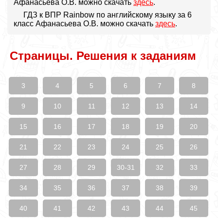
Афанасьева О.В. можно скачать
здесь
.
ГДЗ к ВПР Rainbow по английскому языку за 6
класс Афанасьева О.В. можно скачать
здесь
.
Страницы. Решения к заданиям
3
4
5
6
7
8
9
10
11
12
13
14
15
16
17
18
19
20
21
22
23
24
25
26
27
28
29
30-31
32
33
34
35
36
37
38
39
40
41
42
43
44
45