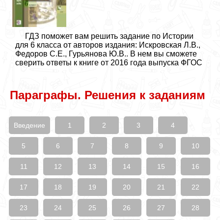
ГДЗ поможет вам решить задание по Истории
для 6 класса от авторов издания: Искровская Л.В.,
Федоров С.Е., Гурьянова Ю.В.. В нем вы сможете
сверить ответы к книге от 2016 года выпуска ФГОС
Параграфы. Решения к заданиям
Введение
1
2
3
4
5
6
7
8
9
10
11
12
13
14
15
16
17
18
19
20
21
22
23
24
25
26
27
28