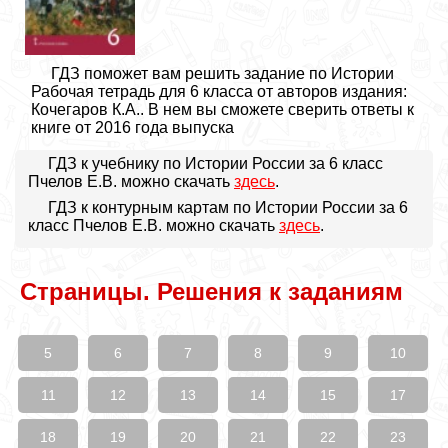
ГДЗ поможет вам решить задание по Истории
Рабочая тетрадь для 6 класса от авторов издания:
Кочегаров К.А.. В нем вы сможете сверить ответы к
книге от 2016 года выпуска
ГДЗ к учебнику по Истории России за 6 класс
Пчелов Е.В. можно скачать
здесь
.
ГДЗ к контурным картам по Истории России за 6
класс Пчелов Е.В. можно скачать
здесь
.
Страницы. Решения к заданиям
5
6
7
8
9
10
11
12
13
14
15
17
18
19
20
21
22
23