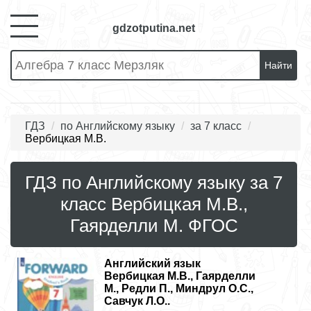
gdzotputina.net
Найти
ГДЗ
по Английскому языку
за 7 класс
Вербицкая М.В.
ГДЗ по Английскому языку за 7
класс Вербицкая М.В.,
Гаярделли М. ФГОС
Английский язык
Вербицкая М.В., Гаярделли
М., Редли П., Миндрул О.С.,
Савчук Л.О..