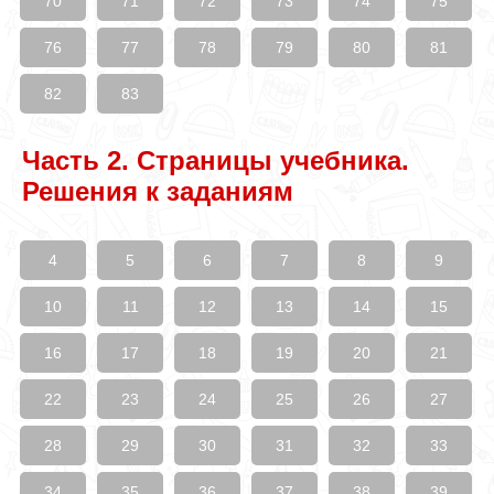
70
71
72
73
74
75
76
77
78
79
80
81
82
83
Часть 2. Страницы учебника.
Решения к заданиям
4
5
6
7
8
9
10
11
12
13
14
15
16
17
18
19
20
21
22
23
24
25
26
27
28
29
30
31
32
33
34
35
36
37
38
39