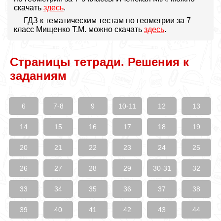
скачать
здесь
.
ГДЗ к тематическим тестам по геометрии за 7
класс Мищенко Т.М. можно скачать
здесь
.
Страницы тетради. Решения к
заданиям
6
7-8
9
10-11
12
13
14
15
16
17
18
19
20
21
22
23
24
25
26
27
28
29
30-31
32
33
34
35
36
37
38
39
40
41
42
43
44