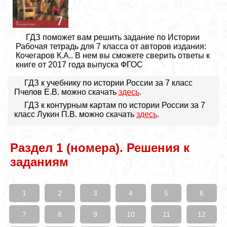
ГДЗ поможет вам решить задание по Истории
Рабочая тетрадь для 7 класса от авторов издания:
Кочегаров К.А.. В нем вы сможете сверить ответы к
книге от 2017 года выпуска ФГОС
ГДЗ к учебнику по истории России за 7 класс
Пчелов Е.В. можно скачать
здесь
.
ГДЗ к контурным картам по истории России за 7
класс Лукин П.В. можно скачать
здесь
.
Раздел 1 (номера). Решения к
заданиям
1
2
3
4
5
6
7
8
9
10
11
12