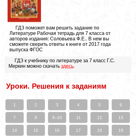
ГДЗ поможет вам решить задание по
Литературе Рабочая тетрадь для 7 класса от
авторов издания: Соловьева Ф.Е.. В нем вы
сможете сверить ответы к книге от 2017 года
выпуска ФГОС
ГДЗ к учебнику по литературе за 7 класс Г.С.
Меркин можно скачать
здесь
.
Уроки. Решения к заданиям
1
2
3
4
5
6
7
8
9–10
11
12
13
14
15
16
17
18
19