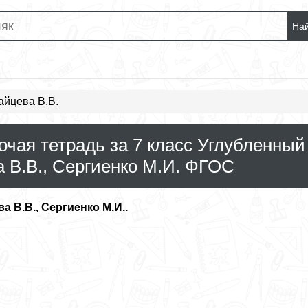
На
айцева В.В.
очая тетрадь за 7 класс Углубленный
 В.В., Сергиенко М.И. ФГОС
а В.В., Сергиенко М.И..