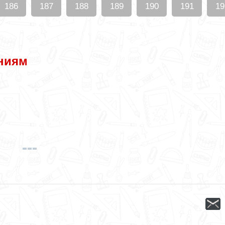
186
187
188
189
190
191
19
ниям