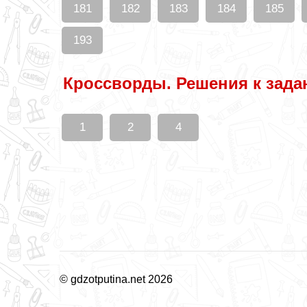
181
182
183
184
185
193
Кроссворды. Решения к зада
1
2
4
© gdzotputina.net 2026