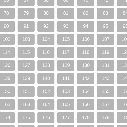
66
67
68
69
70
71
7
78
79
80
81
82
83
8
90
91
92
93
94
95
9
102
103
104
105
106
107
10
114
115
116
117
118
119
12
126
127
128
129
130
131
13
138
139
140
141
142
143
14
150
151
152
153
154
155
15
162
163
164
165
166
167
16
174
175
176
177
178
179
18