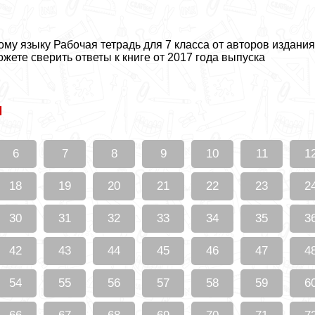
му языку Рабочая тетрадь для 7 класса от авторов издания
ожете сверить ответы к книге от 2017 года выпуска
м
6
7
8
9
10
11
1
18
19
20
21
22
23
2
30
31
32
33
34
35
3
42
43
44
45
46
47
4
54
55
56
57
58
59
6