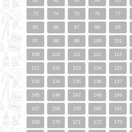
61
62
63
64
65
73
74
75
76
77
85
86
87
88
89
97
98
99
100
101
109
110
111
112
113
121
122
123
124
125
133
134
135
136
137
145
146
147
148
149
157
158
159
160
161
169
170
171
172
173