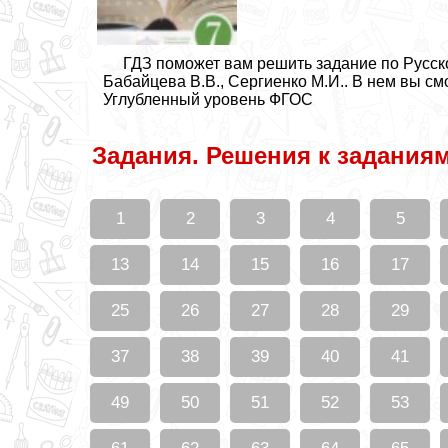
ГДЗ поможет вам решить задание по Русско
Бабайцева В.В., Сергиенко М.И.. В нем вы см
Углубленный уровень ФГОС
Задания. Решения к задания
1
2
3
4
5
13
14
15
16
17
25
26
27
28
29
37
38
39
40
41
49
50
51
52
53