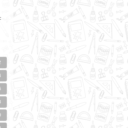
:
2
4
6
8
0