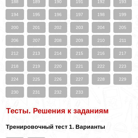
188
189
190
191
192
193
194
195
196
197
198
199
200
201
202
203
204
205
206
207
208
209
210
211
212
213
214
215
216
217
218
219
220
221
222
223
224
225
226
227
228
229
230
231
232
233
Тесты. Решения к заданиям
Тренировочный тест 1. Варианты