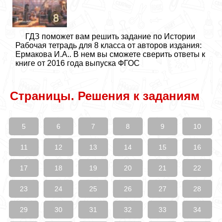
ГДЗ поможет вам решить задание по Истории
Рабочая тетрадь для 8 класса от авторов издания:
Ермакова И.А.. В нем вы сможете сверить ответы к
книге от 2016 года выпуска ФГОС
Cтраницы. Решения к заданиям
5
6
7
8
9
10
11
12
13
14
15
16
17
18
19
20
21
22
23
24
25
26
27
28
29
30
31
32
33
34