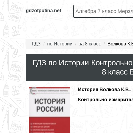
gdzotputina.net
ГДЗ
по Истории
за 8 класс
Волкова К.
ГДЗ по Истории Контрольн
8 класс 
История
Волкова К.В..
Контрольно-измерите