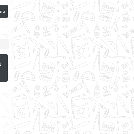
йти
а