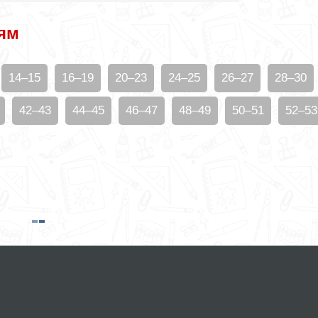
ям
14–15
16–19
20–23
24–25
26–27
28–30
42–43
44–45
46–47
48–49
50–51
52–53