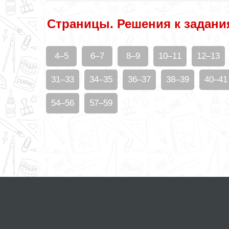
Страницы. Решения к задани
4–5
6–7
8–9
10–11
12–13
31–33
34–35
36–37
38–39
40–41
54–56
57–59
© gdzotputina.net 2026