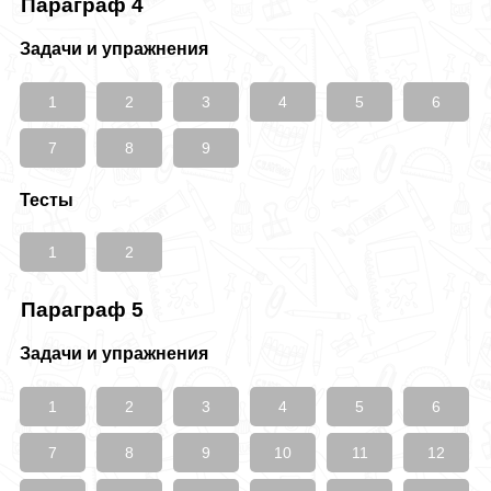
Параграф 4
Задачи и упражнения
1
2
3
4
5
6
7
8
9
Тесты
1
2
Параграф 5
Задачи и упражнения
1
2
3
4
5
6
7
8
9
10
11
12