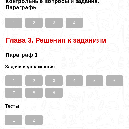
Контрольные вопросы и задания.
Параграфы
1
2
3
4
Глава 3. Решения к заданиям
Параграф 1
Задачи и упражнения
1
2
3
4
5
6
7
8
9
Тесты
1
2