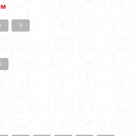
ям
4
5
4