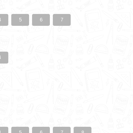
4
5
6
7
4
4
5
6
7
8