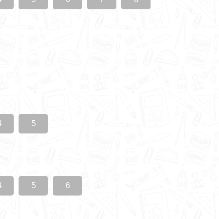
4
5
4
5
6