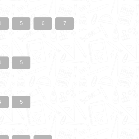
4
5
6
7
4
5
4
5