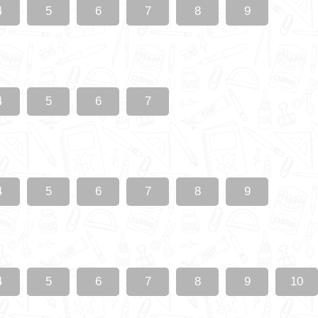
4
5
6
7
8
9
4
5
6
7
4
5
6
7
8
9
4
5
6
7
8
9
10