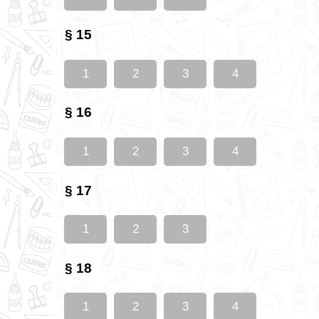
§ 15
1
2
3
4
§ 16
1
2
3
4
§ 17
1
2
3
§ 18
1
2
3
4