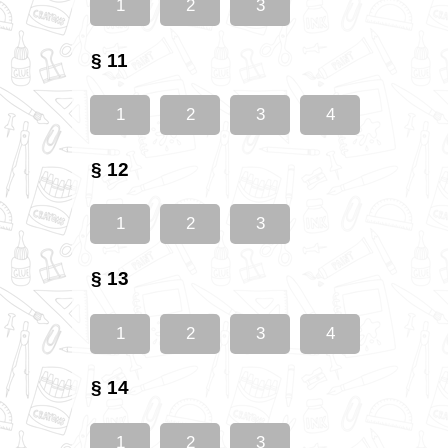
1
2
3
§ 11
1
2
3
4
§ 12
1
2
3
§ 13
1
2
3
4
§ 14
1
2
3