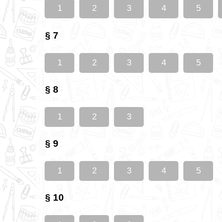
1
2
3
4
5
§ 7
1
2
3
4
5
§ 8
1
2
3
§ 9
1
2
3
4
5
§ 10