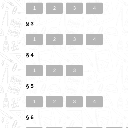
1
2
3
4
§ 3
1
2
3
4
§ 4
1
2
3
§ 5
1
2
3
4
§ 6