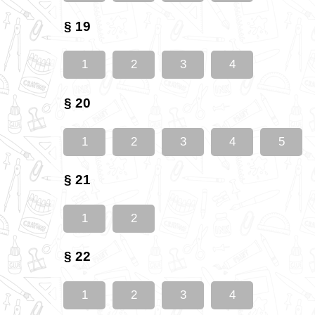
§ 19
1
2
3
4
§ 20
1
2
3
4
5
§ 21
1
2
§ 22
1
2
3
4