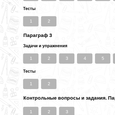
Тесты
1
2
Параграф 3
Задачи и упражнения
1
2
3
4
5
Тесты
1
2
Контрольные вопросы и задания. П
1
2
3