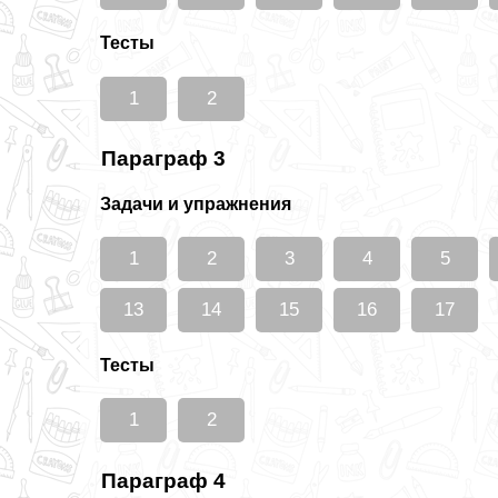
Тесты
1
2
Параграф 3
Задачи и упражнения
1
2
3
4
5
13
14
15
16
17
Тесты
1
2
Параграф 4