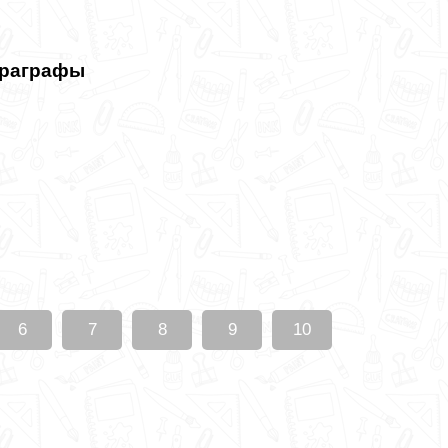
араграфы
6
7
8
9
10