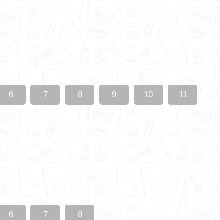
6
7
8
9
10
11
6
7
8