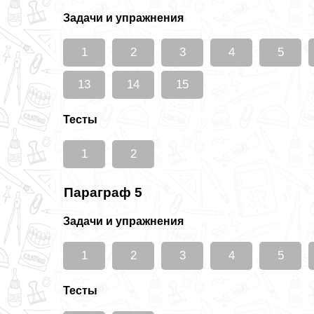
Задачи и упражнения
1
2
3
4
5
13
14
15
Тесты
1
2
Параграф 5
Задачи и упражнения
1
2
3
4
5
Тесты