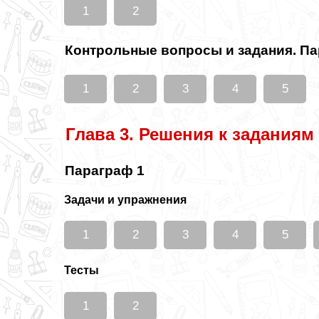
1
2
Контрольные вопросы и задания. П
1
2
3
4
5
Глава 3. Решения к заданиям
Параграф 1
Задачи и упражнения
1
2
3
4
5
Тесты
1
2