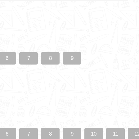
6
7
8
9
6
7
8
9
10
11
1