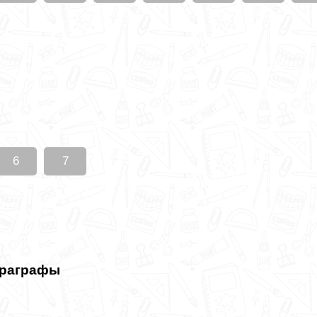
6
7
араграфы