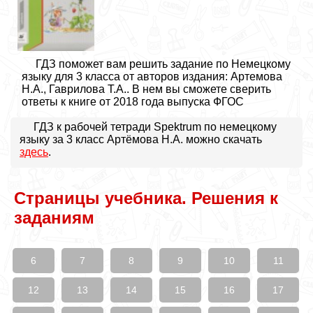
ГДЗ поможет вам решить задание по Немецкому
языку для 3 класса от авторов издания: Артемова
Н.А., Гаврилова Т.А.. В нем вы сможете сверить
ответы к книге от 2018 года выпуска ФГОС
ГДЗ к рабочей тетради Spektrum по немецкому
языку за 3 класс Артёмова Н.А. можно скачать
здесь
.
Страницы учебника. Решения к
заданиям
6
7
8
9
10
11
12
13
14
15
16
17