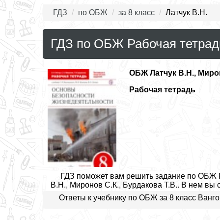
ГДЗ
по ОБЖ
за 8 класс
Латчук В.Н.
ГДЗ по ОБЖ Рабочая тетрадь 
ОБЖ
Латчук В.Н., Миро
Рабочая тетрадь
ГДЗ поможет вам решить задание по ОБЖ Ра
В.Н., Миронов С.К., Бурдакова Т.В.. В нем вы
Ответы к учебнику по ОБЖ за 8 класс Ванг