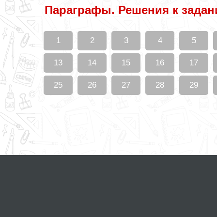
Параграфы. Решения к зада
1
2
3
4
5
13
14
15
16
17
25
26
27
28
29
© gdzotputina.net 2026