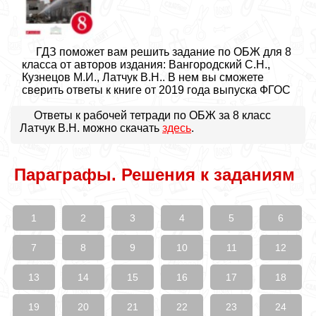
ГДЗ поможет вам решить задание по ОБЖ для 8
класса от авторов издания: Вангородский С.Н.,
Кузнецов М.И., Латчук В.Н.. В нем вы сможете
сверить ответы к книге от 2019 года выпуска ФГОС
Ответы к рабочей тетради по ОБЖ за 8 класс
Латчук В.Н. можно скачать
здесь
.
Параграфы. Решения к заданиям
1
2
3
4
5
6
7
8
9
10
11
12
13
14
15
16
17
18
19
20
21
22
23
24