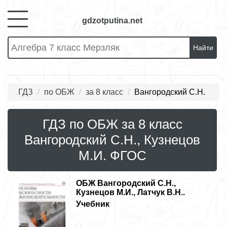
gdzotputina.net
Найти
ГДЗ
по ОБЖ
за 8 класс
Вангородский С.Н.
ГДЗ по ОБЖ за 8 класс
Вангородский С.Н., Кузнецов
М.И. ФГОС
ОБЖ
Вангородский С.Н.,
Кузнецов М.И., Латчук В.Н..
Учебник